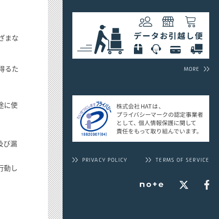
ざまな
得るた
MORE
途に使
及び漏
PRIVACY POLICY
TERMS OF SERVICE
行動し