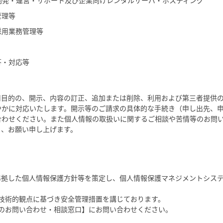
開発・運営・サポート及び企業向けレンタルサーバ・ホスティング
管理等
採用業務管理等
答・対応等
用目的の、開示、内容の訂正、追加または削除、利用および第三者提供
やかに対応いたします。開示等のご請求の具体的な手続き（申し出先、
合わせください。また個人情報の取扱いに関するご相談や苦情等のお問
う、お願い申し上げます。
01に準拠した個人情報保護方針等を策定し、個人情報保護マネジメントシス
技術的観点に基づき安全管理措置を講じております。
のお問い合わせ・相談窓口】にお問い合わせください。